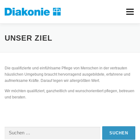
Zum
Inhalt
Menü
springen
ORGANISATION
DIENSTLEISTUNGEN
LINKS
UNSER ZIEL
ANSPRECHPARTNER
KONTAKT
IMPRESSUM
Die qualifizierte und einfühlsame Pflege von Menschen in der vertrauten
häuslichen Umgebung braucht hervorragend ausgebildete, erfahrene und
aufmerksame Kräfte. Darauf legen wir allergrößten Wert.
Wir möchten qualifiziert, ganzheitlich und wunschorientiert pflegen, betreuen
und beraten.
Suchen
nach: