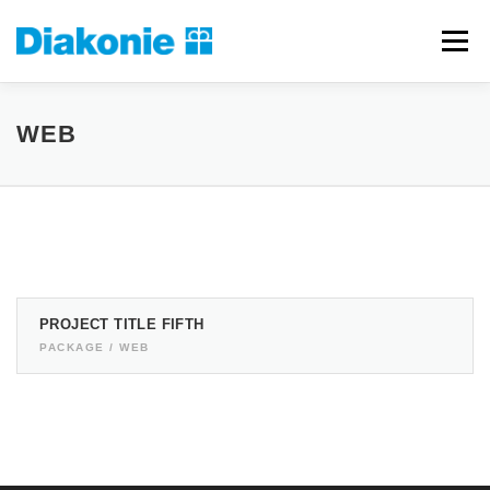
Zum
Inhalt
Menü
springen
ORGANISATION
DIENSTLEISTUNGEN
LINKS
WEB
ANSPRECHPARTNER
KONTAKT
IMPRESSUM
PROJECT TITLE FIFTH
PACKAGE / WEB